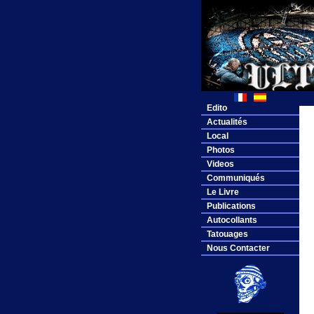
Edito
Actualités
Local
Photos
Videos
Communiqués
Le Livre
Publications
Autocollants
Tatouages
Nous Contacter