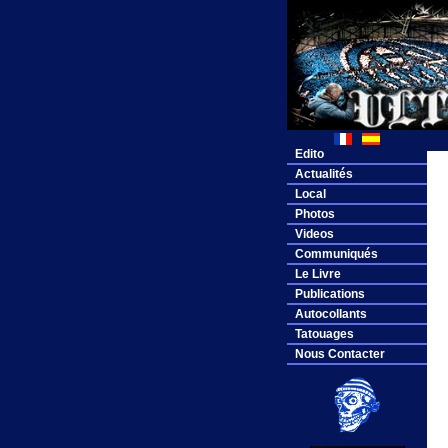
Edito
Actualités
Local
Photos
Videos
Communiqués
Le Livre
Publications
Autocollants
Tatouages
Nous Contacter