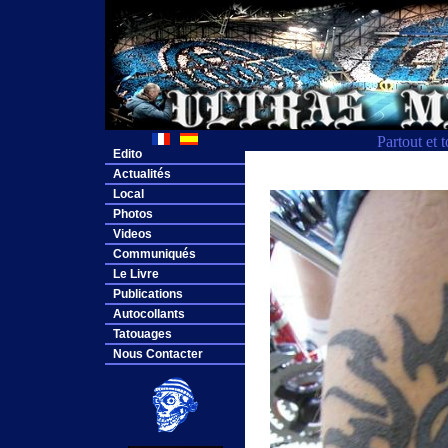
Partout et 
Edito
Actualités
Local
Photos
Videos
Communiqués
Le Livre
Publications
Autocollants
Tatouages
Nous Contacter