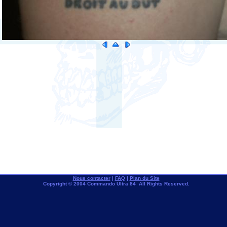
Nous contacter
|
FAQ
|
Plan du Site
Copyright © 2004 Commando Ultra 84 All Rights Reserved.