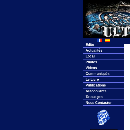
Edito
Actualités
Local
Photos
Videos
Communiqués
Le Livre
Publications
Autocollants
Tatouages
Nous Contacter