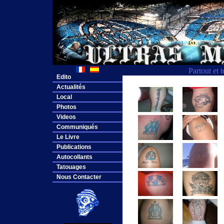
Partout et 
Edito
Actualités
Local
Photos
Videos
Communiqués
Le Livre
Publications
Autocollants
Tatouages
Nous Contacter