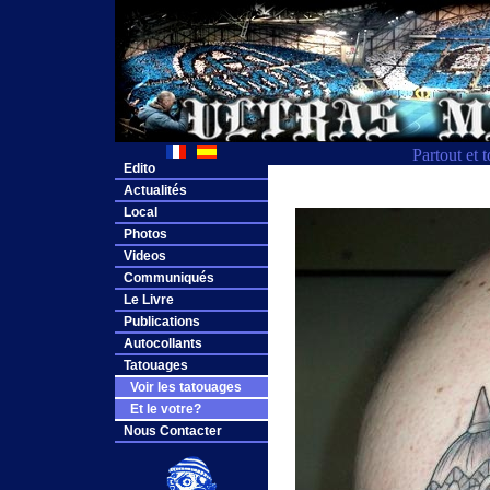
Partout et 
Edito
Actualités
Local
Photos
Videos
Communiqués
Le Livre
Publications
Autocollants
Tatouages
Voir les tatouages
Et le votre?
Nous Contacter