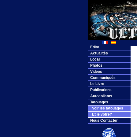
Edito
Actualités
Local
Photos
Videos
Communiqués
Le Livre
Publications
Autocollants
Tatouages
Voir les tatouages
Et le votre?
Nous Contacter