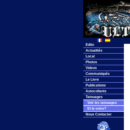
Edito
Actualités
Local
Photos
Videos
Communiqués
Le Livre
Publications
Autocollants
Tatouages
Voir les tatouages
Et le votre?
Nous Contacter