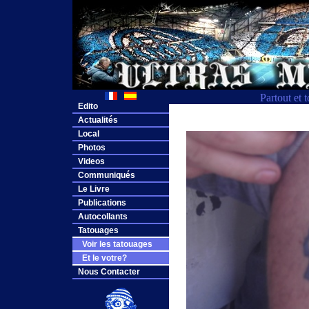
Partout et 
Edito
Actualités
Local
Photos
Videos
Communiqués
Le Livre
Publications
Autocollants
Tatouages
Voir les tatouages
Et le votre?
Nous Contacter