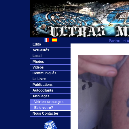
Partout et 
Edito
Actualités
Local
Photos
Videos
Communiqués
Le Livre
Publications
Autocollants
Tatouages
Voir les tatouages
Et le votre?
Nous Contacter