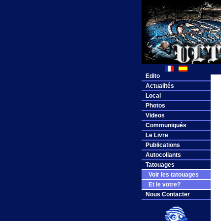
Edito
Actualités
Local
Photos
Videos
Communiqués
Le Livre
Publications
Autocollants
Tatouages
Voir les tatouages
Et le votre?
Nous Contacter