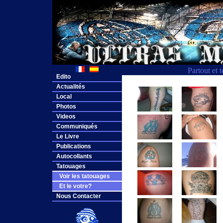
Partout et 
Edito
Actualités
Local
Photos
Videos
Communiqués
Le Livre
Publications
Autocollants
Tatouages
Voir les tatouages
Et le votre?
Nous Contacter